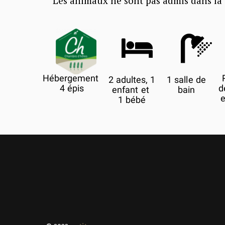
Les animaux ne sont pas admis dans la


Hébergement
2 adultes, 1
1 salle de
4 épis
d
enfant et
bain
e
1 bébé