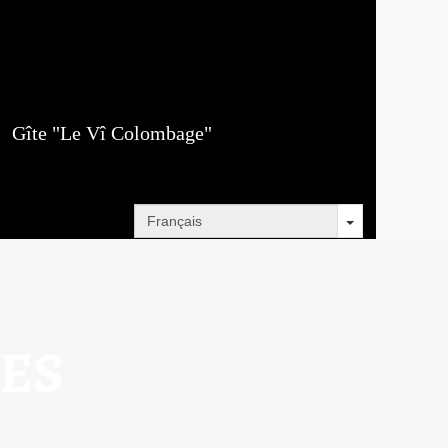
Gîte "Le Vî Colombage"
ES