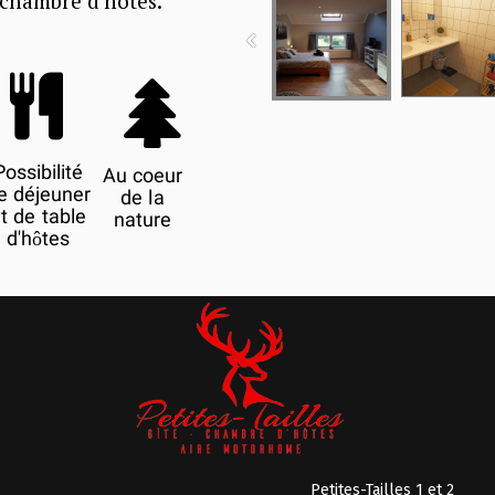
 chambre d'hôtes.


Possibilité
Au coeur
e déjeuner
de la
t de table
nature
d'hôtes
Petites-Tailles 1 et 2