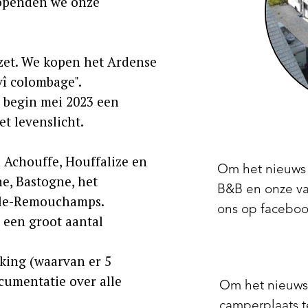
 openden we onze
zet. We kopen het Ardense
 vî colombage".
 begin mei 2023 een
et levenslicht.
en Achouffe, Houffalize en
Om het nieuws 
e, Bastogne, het
B&B en onze va
le-Remouchamps.
ons op faceboo
 een groot aantal
kking (waarvan er 5
cumentatie over alle
Om het nieuws
camperplaats t