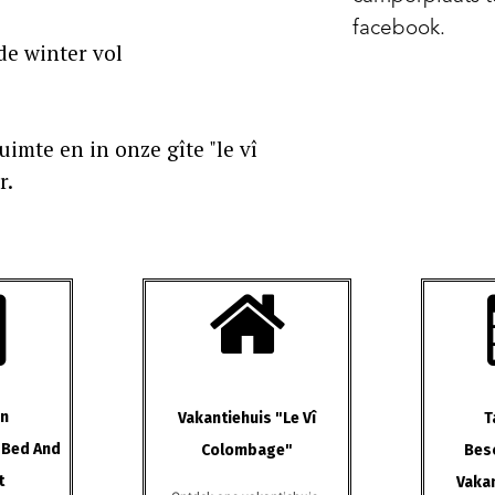
facebook.
de winter vol
imte en in onze gîte "le vî
r.


En
Vakantiehuis "le Vî
T
 Bed And
Colombage"
Bes
t
Vakan