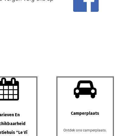


Camperplaats
arieven En
chikbaarheid
Ontdek ons camperplaats.
tiehuis "le Vî